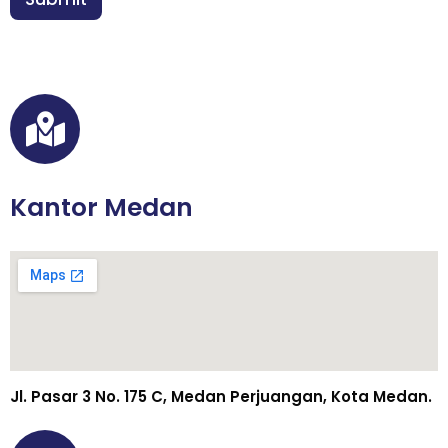
N
*
a
m
a
Kantor Medan
Jl. Pasar 3 No. 175 C, Medan Perjuangan, Kota Medan.