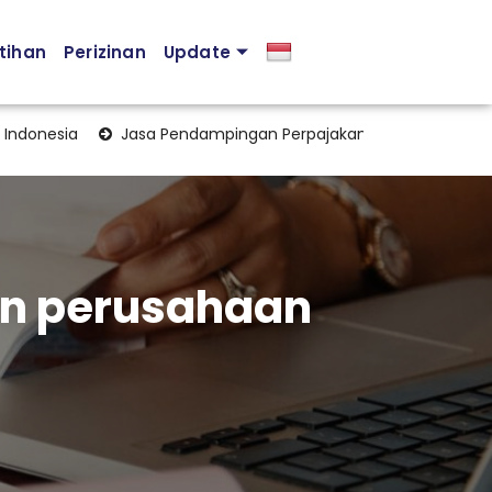
tihan
Perizinan
Update
esia
Jasa Pendampingan Perpajakan: Solusi Profesional un
an perusahaan