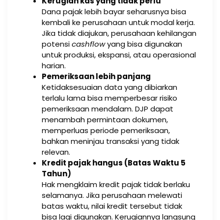
Kerugian kas yang tidak perlu
Dana pajak lebih bayar seharusnya bisa
kembali ke perusahaan untuk modal kerja.
Jika tidak diajukan, perusahaan kehilangan
potensi
cashflow
yang bisa digunakan
untuk produksi, ekspansi, atau operasional
harian.
Pemeriksaan lebih panjang
Ketidaksesuaian data yang dibiarkan
terlalu lama bisa memperbesar risiko
pemeriksaan mendalam. DJP dapat
menambah permintaan dokumen,
memperluas periode pemeriksaan,
bahkan meninjau transaksi yang tidak
relevan.
Kredit pajak hangus (Batas Waktu 5
Tahun)
Hak mengklaim kredit pajak tidak berlaku
selamanya. Jika perusahaan melewati
batas waktu, nilai kredit tersebut tidak
bisa lagi digunakan. Kerugiannya langsung