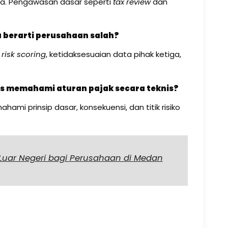
na. Pengawasan dasar seperti
tax review
dan
.
u berarti perusahaan salah?
a
risk scoring
, ketidaksesuaian data pihak ketiga,
s memahami aturan pajak secara teknis?
hami prinsip dasar, konsekuensi, dan titik risiko
 Luar Negeri bagi Perusahaan di Medan