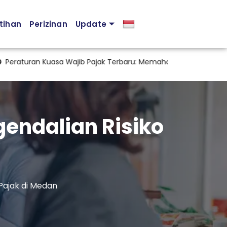
tihan
Perizinan
Update
ran Kuasa Wajib Pajak Terbaru: Memahami PMK Nomor 44 Tahun 
endalian Risiko
Pajak di Medan