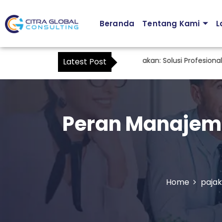
Beranda
Tentang Kami
L
a
Jasa Pendampingan Perpajakan: Solusi Profesional untuk 
Latest Post
Peran Manajeme
Home
pajak