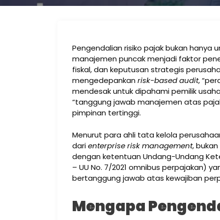
Pengendalian risiko pajak bukan hanya 
manajemen puncak menjadi faktor pen
fiskal, dan keputusan strategis perusah
mengedepankan
risk-based audit
, “pe
mendesak untuk dipahami pemilik usaha 
“tanggung jawab manajemen atas paj
pimpinan tertinggi.
Menurut para ahli tata kelola perusahaa
dari
enterprise risk management
, bukan 
dengan ketentuan Undang-Undang Kete
– UU No. 7/2021 omnibus perpajakan) y
bertanggung jawab atas kewajiban per
Mengapa Pengendal