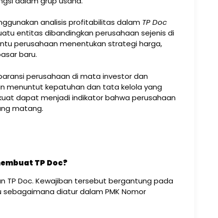
ungsi dalam grup usaha.
gunakan analisis profitabilitas dalam
TP Doc
uatu entitas dibandingkan perusahaan sejenis di
bantu perusahaan menentukan strategi harga,
asar baru.
sparansi perusahaan di mata investor dan
akin menuntut kepatuhan dan tata kelola yang
g kuat dapat menjadi indikator bahwa perusahaan
yang matang.
membuat TP Doc?
n TP Doc. Kewajiban tersebut bergantung pada
rtentu sebagaimana diatur dalam PMK Nomor