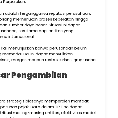
 Perpajakan.
ikan adalah terganggunya reputasi perusahaan.
 pricing memerlukan proses keberatan hingga
n sumber daya besar. Situasi ini dapat
rusahaan, terutama bagi entitas yang
ma internasional.
ing kali menunjukkan bahwa perusahaan belum
ang memadai. Hal ini dapat menyulitkan
snis, merger, maupun restrukturisasi grup usaha.
sar Pengambilan
ra strategis biasanya memperoleh manfaat
kepatuhan pajak. Data dalam TP Doc dapat
usi masing-masing entitas, efektivitas model