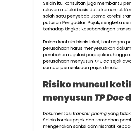
Selain itu, konsultan juga membantu 
relevan melalui basis data komersial.
salah satu penyebab utama koreksi trans
putusan Pengadilan Pajak, sengketa ser
terhadap tingkat kesebandingan transak
Dalam konteks bisnis lokal, tantangan 
perusahaan harus menyesuaikan dokumen
perubahan regulasi perpajakan, hingga d
perusahaan menyusun
TP Doc
sejak awa
sampai pemeriksaan pajak dimulai.
Risiko muncul ket
menyusun
TP Doc
d
Dokumentasi
transfer pricing
yang tida
Selain koreksi pajak dan tambahan pemb
mengenakan sanksi administratif kepa