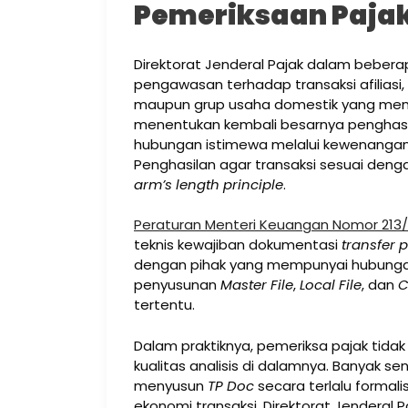
Pemeriksaan Paja
Direktorat Jenderal Pajak dalam bebera
pengawasan terhadap transaksi afiliasi
maupun grup usaha domestik yang memi
menentukan kembali besarnya penghasil
hubungan istimewa melalui kewenangan
Penghasilan agar transaksi sesuai deng
arm’s length principle
.
Peraturan Menteri Keuangan Nomor 213/
teknis kewajiban dokumentasi
transfer p
dengan pihak yang mempunyai hubungan 
penyusunan
Master File
,
Local File
, dan
C
tertentu.
Dalam praktiknya, pemeriksa pajak tida
kualitas analisis di dalamnya. Banyak 
menyusun
TP Doc
secara terlalu formal
ekonomi transaksi. Direktorat Jenderal