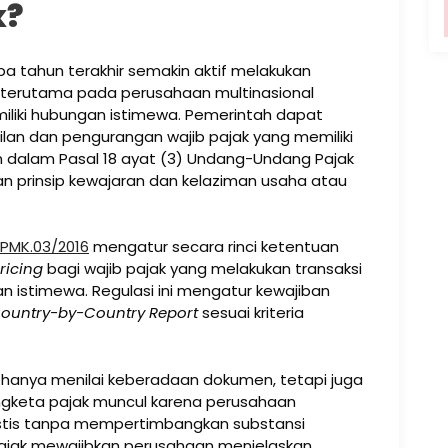
k?
pa tahun terakhir semakin aktif melakukan
, terutama pada perusahaan multinasional
liki hubungan istimewa. Pemerintah dapat
an dan pengurangan wajib pajak yang memiliki
 dalam Pasal 18 ayat (3) Undang-Undang Pajak
an prinsip kewajaran dan kelaziman usaha atau
PMK.03/2016
mengatur secara rinci ketentuan
ricing
bagi wajib pajak yang melakukan transaksi
istimewa. Regulasi ini mengatur kewajiban
ountry-by-Country Report
sesuai kriteria
k hanya menilai keberadaan dokumen, tetapi juga
sengketa pajak muncul karena perusahaan
istis tanpa mempertimbangkan substansi
 Pajak mewajibkan perusahaan menjelaskan