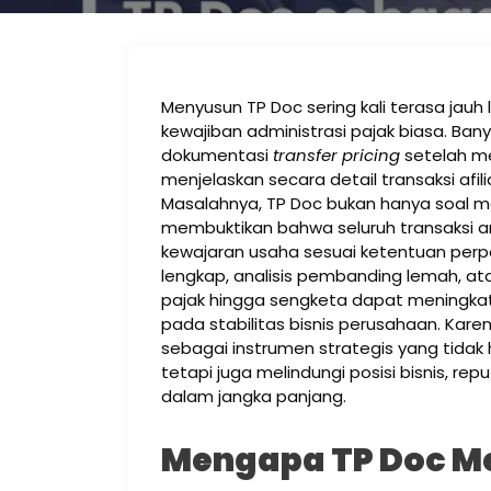
Menyusun TP Doc sering kali terasa jau
kewajiban administrasi pajak biasa. B
dokumentasi
transfer pricing
setelah m
menjelaskan secara detail transaksi af
Masalahnya, TP Doc bukan hanya soal me
membuktikan bahwa seluruh transaksi ant
kewajaran usaha sesuai ketentuan perpa
lengkap, analisis pembanding lemah, atau
pajak hingga sengketa dapat meningkat
pada stabilitas bisnis perusahaan. Kar
sebagai instrumen strategis yang tida
tetapi juga melindungi posisi bisnis, r
dalam jangka panjang.
Mengapa TP Doc Me