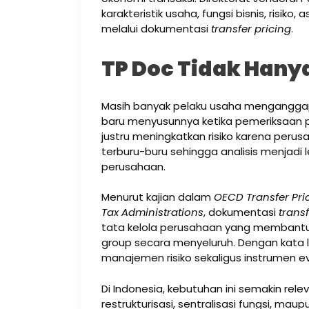
karakteristik usaha, fungsi bisnis, risik
melalui dokumentasi
transfer pricing
.
TP Doc Tidak Hany
Masih banyak pelaku usaha mengangg
baru menyusunnya ketika pemeriksaan p
justru meningkatkan risiko karena per
terburu-buru sehingga analisis menjadi 
perusahaan.
Menurut kajian dalam
OECD Transfer Pric
Tax Administrations
, dokumentasi
transf
tata kelola perusahaan yang membant
group secara menyeluruh. Dengan kata l
manajemen risiko sekaligus instrumen eva
Di Indonesia, kebutuhan ini semakin re
restrukturisasi, sentralisasi fungsi, mau